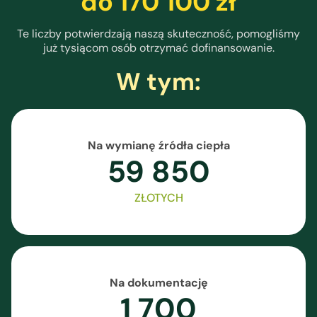
do 170 100 zł
Te liczby potwierdzają naszą skuteczność, pomogliśmy
już tysiącom osób otrzymać dofinansowanie.
W tym:
Na wymianę źródła ciepła
59 850
ZŁOTYCH
Na dokumentację
1 700