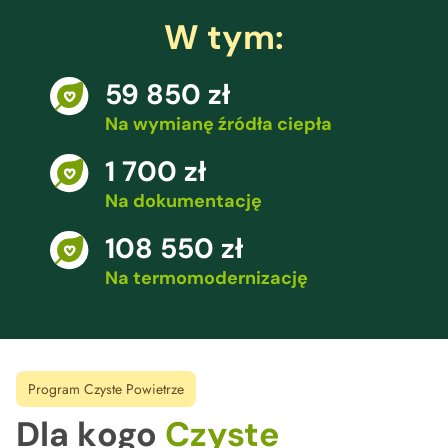
W tym:
59 850 zł
Na wymianę źródła ciepła
1 700 zł
Na dokumentację
108 550 zł
Na termomodernizację
Program Czyste Powietrze
Dla kogo
Czyste