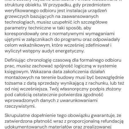
strukturę obiektu. W przypadku, gdy przedmiotem
weryfikowanego odbioru jest instalacja urządzeń
grzewczych bazujących na zaawansowanych
technologiach, musisz uzupełnić ich szczegółowe
parametry techniczne w taki sposób, aby
korespondowały one z normatywnymi wymaganiami
ujętymi w załącznikach do programu oraz odpowiadały
celom wskaźnikowym, które wcześniej zdefiniował i
wyliczył wstępny audyt energetyczny.
Definiując chronologię czasową dla formalnego odbioru
prac, musisz zachować spójność logiczną w systemie
księgowym. Wskazana data zakończenia działań
montażowych na terenie budowy musi być bezwzględnie
tożsama z datą sprzedaży wynikającą z rachunku, lub też
od niej wcześniejsza. Twój własnoręczny podpis złożony
pod całością ostatecznie potwierdza zgodność
wprowadzonych danych z uwarunkowaniami
rzeczywistymi.
Skrupulatne dopełnienie tego obowiązku gwarantuje, że
zatwierdzona płatność wraz z proporcjonalną refundacją
udokumentowanych materiałów oraz zrealizowanej