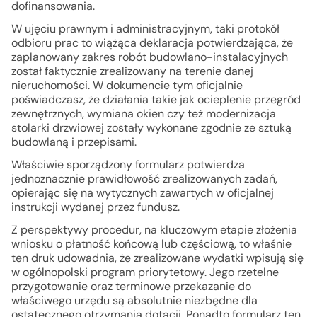
dofinansowania.
W ujęciu prawnym i administracyjnym, taki protokół
odbioru prac to wiążąca deklaracja potwierdzająca, że
zaplanowany zakres robót budowlano-instalacyjnych
został faktycznie zrealizowany na terenie danej
nieruchomości. W dokumencie tym oficjalnie
poświadczasz, że działania takie jak ocieplenie przegród
zewnętrznych, wymiana okien czy też modernizacja
stolarki drzwiowej zostały wykonane zgodnie ze sztuką
budowlaną i przepisami.
Właściwie sporządzony formularz potwierdza
jednoznacznie prawidłowość zrealizowanych zadań,
opierając się na wytycznych zawartych w oficjalnej
instrukcji wydanej przez fundusz.
Z perspektywy procedur, na kluczowym etapie złożenia
wniosku o płatność końcową lub częściową, to właśnie
ten druk udowadnia, że zrealizowane wydatki wpisują się
w ogólnopolski program priorytetowy. Jego rzetelne
przygotowanie oraz terminowe przekazanie do
właściwego urzędu są absolutnie niezbędne dla
ostatecznego otrzymania dotacji. Ponadto formularz ten