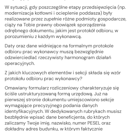
W sytuacji, gdy poszczególne etapy przedsięwzięcia (np.
modernizacja kotłowni i ocieplenie poddasza) były
realizowane przez zupełnie różne podmioty gospodarcze,
ciąży na Tobie prawny obowiązek sporządzenia
odrębnego dokumentu, jakim jest protokół odbioru, w
porozumieniu z każdym wykonawcą.
Daty oraz dane widniejące na formalnym protokole
odbioru prac wykonawcy muszą bezwzględnie
odzwierciedlać rzeczywisty harmonogram działań
operacyjnych.
Z jakich kluczowych elementów i sekcji składa się wzór
protokołu odbioru prac wykonawcy?
Omawiany formularz rozliczeniowy charakteryzuje się
ściśle ustrukturyzowaną formą urzędową. Już na
pierwszej stronie dokumentu umiejscowiono sekcje
wymagające precyzyjnego podania danych
identyfikacyjnych. W dedykowanych rubrykach musisz
bezbłędnie wpisać dane beneficjenta, do których
zaliczamy Twoje imię, nazwisko, numer PESEL oraz
dokładny adres budynku, w którym faktycznie