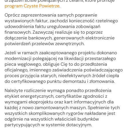
urządzeń ściśle powiązanych z celami, które promuje
program Czyste Powietrze
.
Oprócz zaprezentowania samych poprawnie
wystawionych faktur, zachodzi konieczność rzetelnego
udowodnienia faktu uregulowania zobowiązań
finansowych. Zazwyczaj realizuje się to poprzez
dołączenie bankowych, generowanych elektronicznie
potwierdzeń przelewów zewnętrznych.
Jeżeli w ramach zaakceptowanego projektu dokonano
modernizacji polegającej na likwidacji przestarzałego
pieca węglowego, obliguje Cię to do przedłożenia
oficjalnego, imiennego zaświadczenia poświadczającego
proces przyjęcia starych, nieefektywnych źródeł ciepła
do certyfikowanego punktu demontażu i złomowania.
Należyte rozliczenie wymaga ponadto przedłożenia
etykiet energetycznych, certyfikatów zgodności z
wymogami ekoprojektu oraz kart informacyjnych dla
każdej z nowo zamontowanych maszyn. Spełnienie tych
wszystkich skomplikowanych rygorów nakładane jest
odgórnie na wszystkich właścicieli budynków
partycypujących w systemie dotacyjnym.