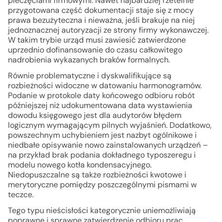
pieczęciami firmowymi. Nawet najbardziej rzetelnie
przygotowana część dokumentacji staje się z mocy
prawa bezużyteczna i nieważna, jeśli brakuje na niej
jednoznacznej autoryzacji ze strony firmy wykonawczej.
W takim trybie urząd musi zawiesić zatwierdzone
uprzednio dofinansowanie do czasu całkowitego
nadrobienia wykazanych braków formalnych.
Równie problematyczne i dyskwalifikujące są
rozbieżności widoczne w datowaniu harmonogramów.
Podanie w protokole daty końcowego odbioru robót
późniejszej niż udokumentowana data wystawienia
dowodu księgowego jest dla audytorów błędem
logicznym wymagającym pilnych wyjaśnień. Dodatkowo,
powszechnym uchybieniem jest nazbyt ogólnikowe i
niedbałe opisywanie nowo zainstalowanych urządzeń –
na przykład brak podania dokładnego typoszeregu i
modelu nowego kotła kondensacyjnego.
Niedopuszczalne są także rozbieżności kwotowe i
merytoryczne pomiędzy poszczególnymi pismami w
teczce.
Tego typu nieścisłości kategorycznie uniemożliwiają
poprawne i sprawne zatwierdzenie odbioru prac