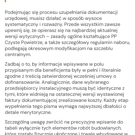
Podejmując się procesu uzupełniania dokumentacji
urzędowej, musisz działać w sposób wysoce
systematyczny i rozważny. Przede wszystkim zawsze
upewnij się, że opierasz się na najbardziej aktualnej
wersji wytycznych – zasady ogólne kształtujące PP
Czyste Powietrze, a także szczegółowy regulamin naboru,
podlegają okresowym modyfikacjom na szczeblu
centralnym.
Zadbaj o to, by informacje wpisywane w polu
przypisanym dla beneficjenta były w pełni i literalnie
zgodne z treścią zatwierdzonej wcześniej umowy o
dofinansowanie. Analogicznie, dane wybranego
przedsiębiorcy instalacyjnego muszą być identyczne z
tymi, które widnieją na ostatecznej wersji wystawionej
faktury dokumentującej zrealizowane koszty. Każdy etap
wypełnienia tego pisma wymaga najwyższej dbałości o
detale merytoryczne.
Szczególną uwagę zwrócić na precyzyjne wpisanie do
tabeli wyłącznie tych elementów robót budowlanych,
które zostały fizycznie ukończone i trwale wbudowane w